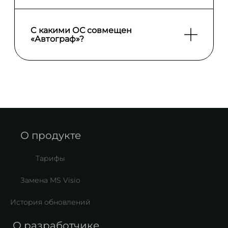
экспорт схем в форматы *.svg, *.pdf, *.png.
C какими ОС совмещен
«Автограф»?
Редактор совместим с операционными
системами Windows версии 10 и выше,
Astra Linux, РЕД ОС, AlterOS, ROSA, ALT
Linux
О продукте
Тарифы
Замена MS Visio
История обновлений
О разработчике